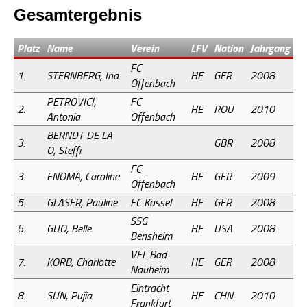
Gesamtergebnis
Platz
Name
Verein
LFV
Nation
Jahrgang
FC
1.
STERNBERG, Ina
HE
GER
2008
Offenbach
PETROVICI,
FC
2.
HE
ROU
2010
Antonia
Offenbach
BERNDT DE LA
3.
GBR
2008
O, Steffi
FC
3.
ENOMA, Caroline
HE
GER
2009
Offenbach
5.
GLASER, Pauline
FC Kassel
HE
GER
2008
SSG
6.
GUO, Belle
HE
USA
2008
Bensheim
VFL Bad
7.
KORB, Charlotte
HE
GER
2008
Nauheim
Eintracht
8.
SUN, Pujia
HE
CHN
2010
Frankfurt