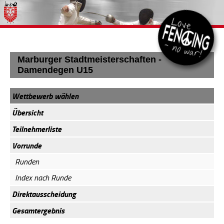
Marburger Stadtmeisterschaften -
Damendegen U15
Wettbewerb wählen
Übersicht
Teilnehmerliste
Vorrunde
Runden
Index nach Runde
Direktausscheidung
Gesamtergebnis