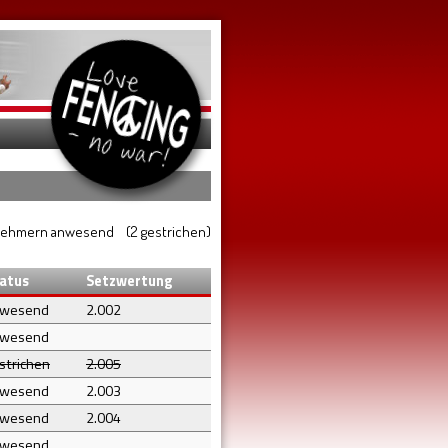
lnehmern anwesend (2 gestrichen)
atus
Setzwertung
nwesend
2.002
nwesend
strichen
2.005
nwesend
2.003
nwesend
2.004
nwesend