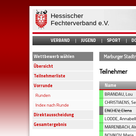
Hessischer
Fechterverband e.V.
VERBAND
JUGEND
SPORT
D
Wettbewerb wählen
Marburger Stadtm
Übersicht
Teilnehmer
Teilnehmerliste
Name
Vorrunde
BRANDAU, Lou
Runden
CHRISTIAENS, Se
Index nach Runde
ENCHEV, Elena
Direktausscheidung
LODDE, Annabel
Gesamtergebnis
MARENBACH, A
NOVIKOV, Maria