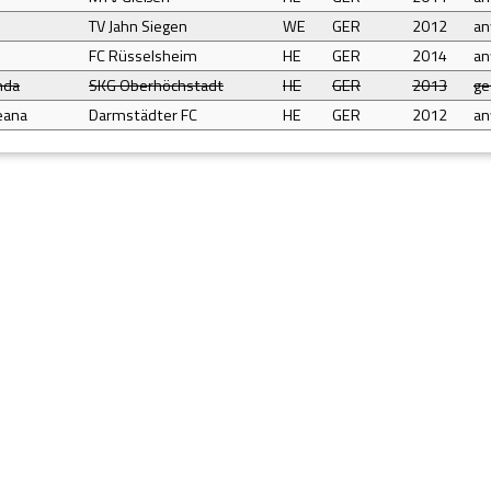
TV Jahn Siegen
WE
GER
2012
a
FC Rüsselsheim
HE
GER
2014
a
nda
SKG Oberhöchstadt
HE
GER
2013
ge
eana
Darmstädter FC
HE
GER
2012
a