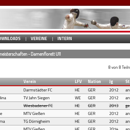
OWNLOADS
VEREINE
INTERN
eisterschaften - Damenflorett U11
8 von 8 Tei
Verein
LFV
Nation
Jg
St
Darmstädter FC
HE
GER
2012
a
lina
TV Jahn Siegen
WE
GER
2012
a
Wiesbadener FC
HE
GER
2013
ge
le
MTV Gießen
HE
GER
2012
a
lma
TG Dörnigheim
HE
GER
2012
a
MTV Gießen
HE
GER
2014
a