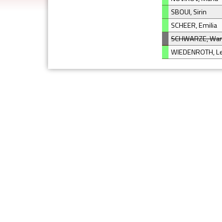
SBOUI, Sirin
SCHEER, Emilia
SCHWARZE, Wa
WIEDENROTH, L