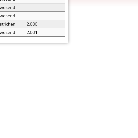
nwesend
nwesend
strichen
2.006
nwesend
2.001