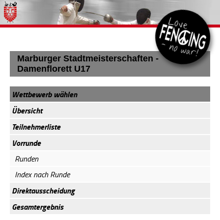
Marburger Stadtmeisterschaften -
Damenflorett U17
Wettbewerb wählen
Übersicht
Teilnehmerliste
Vorrunde
Runden
Index nach Runde
Direktausscheidung
Gesamtergebnis