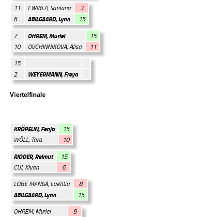
11
CWIKLA, Santana
3
ABILGAARD, Lynn
6
15
OHREM, Muriel
7
15
10
OVCHINNIKOVA, Alisa
11
15
WEYERMANN, Freya
2
Viertelfinale
KRÖPELIN, Fenja
15
WÖLL, Tara
10
RIDDER, Reimut
15
CUI, Xiyan
6
LOBE MANGA, Laetitia
8
ABILGAARD, Lynn
15
OHREM, Muriel
9