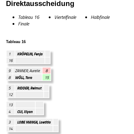
Direktausscheidung
Tableau 16
Viertelfinale
Halbfinale
Finale
Tableau 16
KRÖPELIN, Fenja
1
16
9
ZANNER, Aurelie
8
WÖLL, Tara
8
15
RIDDER, Reimut
5
12
13
CUI, Xiyan
4
LOBE MANGA, Laetitia
3
14