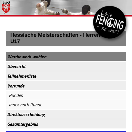
Hessische Meisterschaften - Herrenflorett
U17
Wettbewerb wählen
Übersicht
Teilnehmerliste
Vorrunde
Runden
Index nach Runde
Direktausscheidung
Gesamtergebnis