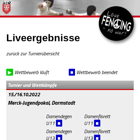
Liveergebnisse
zurück zur Turnierübersicht
▶
Wettbewerb läuft
■
Wettbewerb beendet
Turnier und Wettkämpfe
15./16.10.2022
Merck-Jugendpokal, Darmstadt
Damendegen
Damenflorett
U11
■
U11
■
Damendegen
Damenflorett
U13
■
U13
■