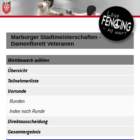
Marburger Stadtmeisterschaften -
Damenflorett Veteranen
Wettbewerb wählen
Übersicht
Teilnehmerliste
Vorrunde
Runden
Index nach Runde
Direktausscheidung
Gesamtergebnis