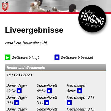
Liveergebnisse
zurück zur Turnierübersicht
▶
Wettbewerb läuft
■
Wettbewerb beendet
Turnier und Wettkämpfe
11./12.11.2023
Damendegen
Damenflorett
Herrendegen
Aktive
■
Aktive
■
Aktive
■
Damendegen
Damenflorett
Herrendegen U11
U11
■
U11
■
■
Damendegen
Damenflorett
Herrendegen U13