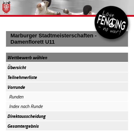
Marburger Stadtmeisterschaften -
Damenflorett U11
Wettbewerb wählen
Übersicht
Teilnehmerliste
Vorrunde
Runden
Index nach Runde
Direktausscheidung
Gesamtergebnis