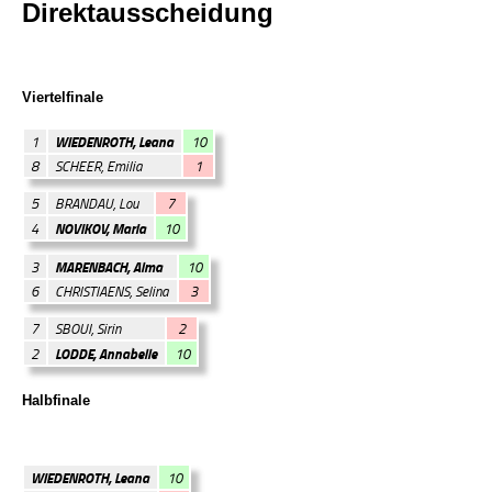
Direktausscheidung
Viertelfinale
WIEDENROTH, Leana
1
10
8
SCHEER, Emilia
1
5
BRANDAU, Lou
7
NOVIKOV, Maria
4
10
MARENBACH, Alma
3
10
6
CHRISTIAENS, Selina
3
7
SBOUI, Sirin
2
LODDE, Annabelle
2
10
Halbfinale
WIEDENROTH, Leana
10