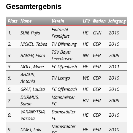
Gesamtergebnis
Platz
Name
Verein
LFV
Nation
Jahrgang
Eintracht
1.
SUN, Pujia
HE
CHN
2010
Frankfurt
2.
NICKEL, Tabea
TV Dillenburg
HE
GER
2010
TSV Bayer
3.
BABER, Flora
NR
GER
2009
Leverkusen
3.
MOLL, Marie
FC Offenbach
HE
GER
2011
AHAUS,
5.
TV Lemgo
WE
GER
2010
Antonia
6.
GRAF, Louisa
FC Offenbach
HE
GER
2010
DURMUS,
Mannheimer
7.
BN
GER
2009
Sarah
FC
VARANYTSIA,
Darmstädter
8.
HE
GER
2010
Vasilisa
FC
Darmstädter
9.
OMET, Lola
HE
GER
2010
FC