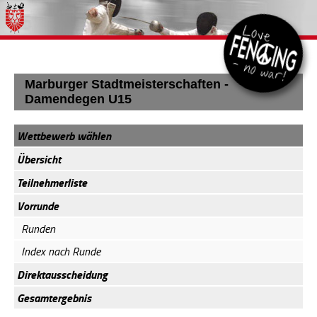
Marburger Stadtmeisterschaften -
Damendegen U15
Wettbewerb wählen
Übersicht
Teilnehmerliste
Vorrunde
Runden
Index nach Runde
Direktausscheidung
Gesamtergebnis