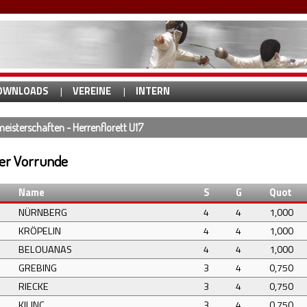
OWNLOADS
VEREINE
INTERN
eisterschaften - Herrenflorett U17
der Vorrunde
Name
S
G
Quot
NÜRNBERG
4
4
1,000
KRÖPELIN
4
4
1,000
BELOUANAS
4
4
1,000
GREBING
3
4
0,750
RIECKE
3
4
0,750
KILINC
3
4
0,750