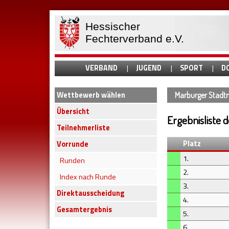
Hessischer
Fechterverband e.V.
VERBAND
JUGEND
SPORT
D
Wettbewerb wählen
Marburger Stadtm
Übersicht
Ergebnisliste 
Teilnehmerliste
Platz
Vorrunde
1.
Runden
2.
Index nach Runde
3.
Direktausscheidung
4.
Gesamtergebnis
5.
6.