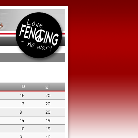
TD
gT
16
20
12
20
9
20
14
19
10
19
8
16